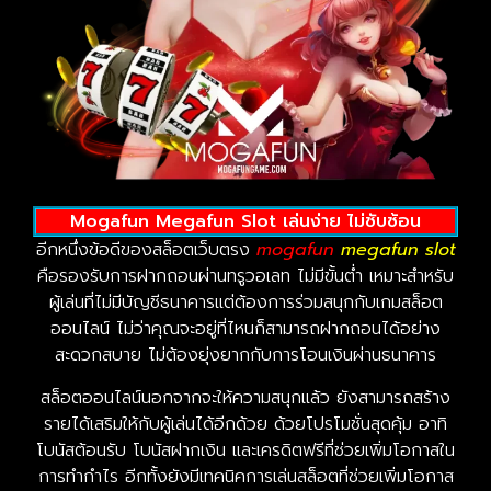
Mogafun Megafun Slot เล่นง่าย ไม่ซับซ้อน
อีกหนึ่งข้อดีของสล็อตเว็บตรง
mogafun
megafun slot
คือรองรับการฝากถอนผ่านทรูวอเลท ไม่มีขั้นต่ำ เหมาะสำหรับ
ผู้เล่นที่ไม่มีบัญชีธนาคารแต่ต้องการร่วมสนุกกับเกมสล็อต
ออนไลน์ ไม่ว่าคุณจะอยู่ที่ไหนก็สามารถฝากถอนได้อย่าง
สะดวกสบาย ไม่ต้องยุ่งยากกับการโอนเงินผ่านธนาคาร
สล็อตออนไลน์นอกจากจะให้ความสนุกแล้ว ยังสามารถสร้าง
รายได้เสริมให้กับผู้เล่นได้อีกด้วย ด้วยโปรโมชั่นสุดคุ้ม อาทิ
โบนัสต้อนรับ โบนัสฝากเงิน และเครดิตฟรีที่ช่วยเพิ่มโอกาสใน
การทำกำไร อีกทั้งยังมีเทคนิคการเล่นสล็อตที่ช่วยเพิ่มโอกาส