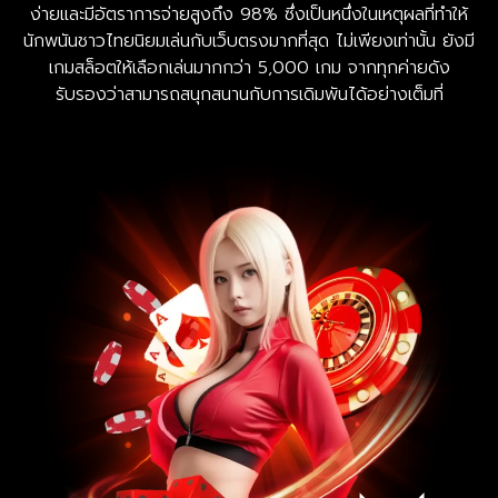
ง่ายและมีอัตราการจ่ายสูงถึง 98% ซึ่งเป็นหนึ่งในเหตุผลที่ทำให้
นักพนันชาวไทยนิยมเล่นกับเว็บตรงมากที่สุด ไม่เพียงเท่านั้น ยังมี
เกมสล็อตให้เลือกเล่นมากกว่า 5,000 เกม จากทุกค่ายดัง
รับรองว่าสามารถสนุกสนานกับการเดิมพันได้อย่างเต็มที่