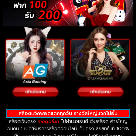
สล็อตแจ็คพอตแตกทุกวัน รางวัลใหญ่แจกไม่อั้น
สล็อตเว็บตรง
mogafun
ไม่ผ่านเอเย่นต์ เว็บสล็อต ค่ายใหญ่
อันดับ 1 เปิดให้บริการสล็อตออนไลน์ เว็บตรง ลิขสิทธิ์แท้ 100%
มีใบอนุญาตประกอบกิจการคาสิโนออนไลน์ที่ถูกต้องตาม