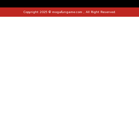
Copyright 2025 © mogafungame.com , All Right Reserved.