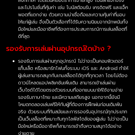
สิ่งที่ทำให้ โดดเด่นคืออัตราการจ่ายที่สูง โบนัสที่แจกจริง
และโปรโมชั่นที่คุ้มค่า เช่น โบนัสต้อนรับ เครดิตฟรี และแจ็ค
พอตที่แตกง่าย ด้วยความน่าเชื่อถือและความคุ้มค่าที่มอบ
ให้แก่ผู้เล่น จึงเป็นตัวเลือกที่ได้รับความนิยมจากนักพนันทั้ง
มือใหม่และมืออาชีพที่ต้องการประสบการณ์การเล่นสล็อตที่
ดีที่สุด
รองรับการเล่นผ่านอุปกรณ์ใดบ้าง ?
รองรับการเล่นผ่านทุกอุปกรณ์ ไม่ว่าจะเป็นคอมพิวเตอร์
แท็บเล็ต หรือสมาร์ทโฟนทั้งระบบ iOS และ Android ทำให้
ผู้เล่นสามารถสนุกกับเกมสล็อตได้ทุกที่ทุกเวลา โดยไม่ต้อง
ดาวน์โหลดแอปพลิเคชันเพิ่มเติม สามารถเข้าเล่นผ่าน
เว็บไซต์ได้โดยตรงด้วยระบบที่ออกแบบมาให้ใช้งานง่าย
รองรับภาษาไทย และมีความเสถียรสูง นอกจากนี้ยังมี
โหมดทดลองเล่นฟรีให้กับผู้ที่ต้องการฝึกฝนก่อนเดิมพัน
จริง ด้วยระบบที่ทันสมัยและการรองรับอุปกรณ์ทุกประเภท
เป็นเว็บสล็อตที่เหมาะกับทุกไลฟ์สไตล์ของผู้เล่น ไม่ว่าจะเป็น
มือใหม่หรือมืออาชีพก็สามารถเข้าถึงความสนุกได้อย่าง
ง่ายดาย