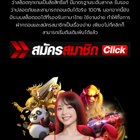
ว่าสล็อตทุกเกมเป็นลิขสิทธิ์แท้ มีมาตรฐานระดับสากล รับรอง
ว่าปลอดภัยและสามารถถอนเงินได้จริง 100% นอกจากนี้ยัง
มีระบบสล็อตออโต้ที่รองรับภาษาไทย ใช้งานง่าย ทำให้ทั้งการ
ฝากถอนและสมัครสมาชิกเป็นเรื่องง่าย เพียงไม่กี่คลิกก็
สามารถเริ่มต้นเดิมพันได้แล้ว