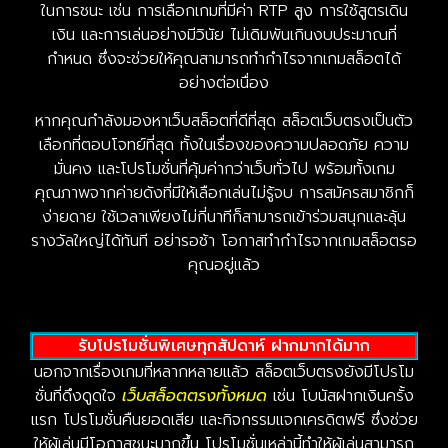
ในการชนะ เช่น การเลือกเกมที่มีค่า RTP สูง การใช้สูตรเดิน
เงิน และการเล่นอย่างมีวินัย ไม่เดิมพันเกินงบประมาณที่
กำหนด ซึ่งจะช่วยให้คุณสามารถทำกำไรจากเกมสล็อตได้
อย่างต่อเนื่อง
หากคุณกำลังมองหาเว็บสล็อตที่ดีที่สุด สล็อตเว็บตรงเป็นตัว
เลือกที่ตอบโจทย์ที่สุด ทั้งในเรื่องของความปลอดภัย ความ
มั่นคง และโปรโมชั่นที่คุ้มค่ากว่าเว็บทั่วไป พร้อมทั้งเกม
คุณภาพจากค่ายดังที่มีให้เลือกเล่นไม่รู้จบ การสมัครสมาชิกก็
ง่ายดาย ใช้เวลาเพียงไม่กี่นาทีก็สามารถเข้าร่วมสนุกและลุ้น
รางวัลใหญ่ได้ทันที อย่ารอช้า โอกาสทำกำไรจากเกมสล็อตรอ
คุณอยู่แล้ว
รับโปรโมชั่นพิเศษทุกสัปดาห์ ฝากมากได้มาก
นอกจากเรื่องเกมที่หลากหลายแล้ว สล็อตเว็บตรงยังมีโปรโม
ชั่นที่ดึงดูดใจ
เว็บสล็อตตรงทั้งหมด
เช่น โบนัสฝากเงินครั้ง
แรก โปรโมชั่นคืนยอดเสีย และกิจกรรมแจกเครดิตฟรี ซึ่งช่วย
ให้ผู้เล่นมีโอกาสชนะมากขึ้น โปรโมชั่นเหล่านี้ทำให้ผู้เล่นสามารถ